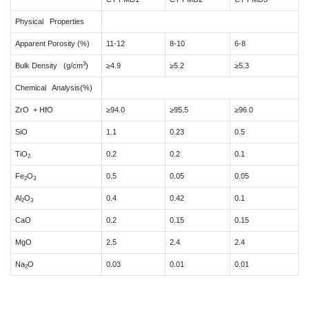
Physical Properties
Apparent Porosity (%)
11-12
8-10
6-8
3
Bulk Density (g/cm
)
≥4.9
≥5.2
≥5.3
Chemical Analysis(%)
ZrO + HfO
≥94.0
≥95.5
≥96.0
SiO
1.1
0.23
0.5
TiO
0.2
0.2
0.1
2
Fe
O
0.5
0.05
0.05
2
3
Al
O
0.4
0.42
0.1
2
3
CaO
0.2
0.15
0.15
MgO
2.5
2.4
2.4
Na
O
0.03
0.01
0.01
2