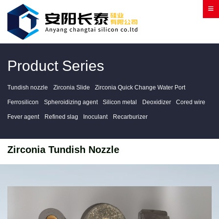
Product Series
Tundish nozzle
Zirconia Slide
Zirconia Quick Change Water Port
Ferrosilicon
Spheroidizing agent
Silicon metal
Deoxidizer
Cored wire
Fever agent
Refined slag
Inoculant
Recarburizer
Zirconia Tundish Nozzle