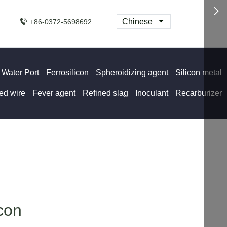
Chinese
+86-0372-5698692
 Water Port
Ferrosilicon
Spheroidizing agent
Silicon metal
ed wire
Fever agent
Refined slag
Inoculant
Recarburizer
icon