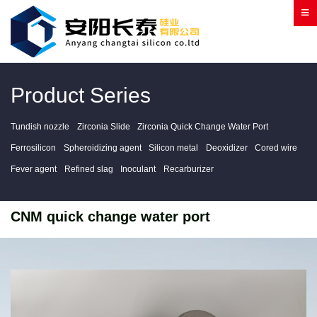
Product Series
Tundish nozzle
Zirconia Slide
Zirconia Quick Change Water Port
Ferrosilicon
Spheroidizing agent
Silicon metal
Deoxidizer
Cored wire
Fever agent
Refined slag
Inoculant
Recarburizer
CNM quick change water port