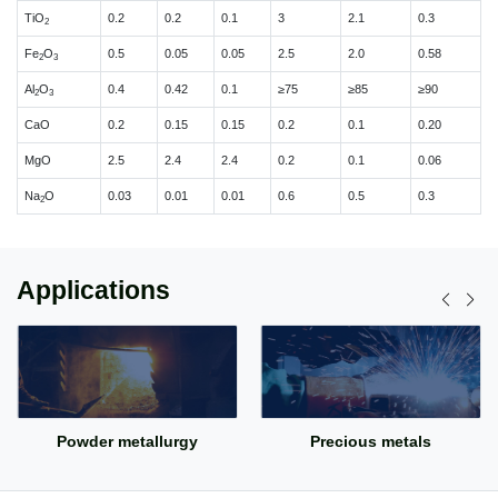
TiO
0.2
0.2
0.1
3
2.1
0.3
2
Fe
O
0.5
0.05
0.05
2.5
2.0
0.58
2
3
Al
O
0.4
0.42
0.1
≥75
≥85
≥90
2
3
CaO
0.2
0.15
0.15
0.2
0.1
0.20
MgO
2.5
2.4
2.4
0.2
0.1
0.06
Na
O
0.03
0.01
0.01
0.6
0.5
0.3
2
Applications
Powder metallurgy
Precious metals