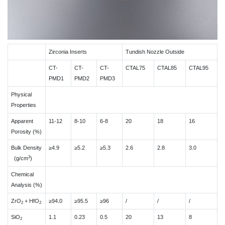
Zirconia Inserts
Tundish Nozzle Outside
CT-
CT-
CT-
CTAL75
CTAL85
CTAL95
PMD1
PMD2
PMD3
Physical
Properties
Apparent
11-12
8-10
6-8
20
18
16
Porosity (%)
Bulk Density
≥4.9
≥5.2
≥5.3
2.6
2.8
3.0
3
(g/cm
)
Chemical
Analysis (%)
ZrO
+ HfO
≥94.0
≥95.5
≥96
/
/
/
2
2
SiO
1.1
0.23
0.5
20
13
8
2